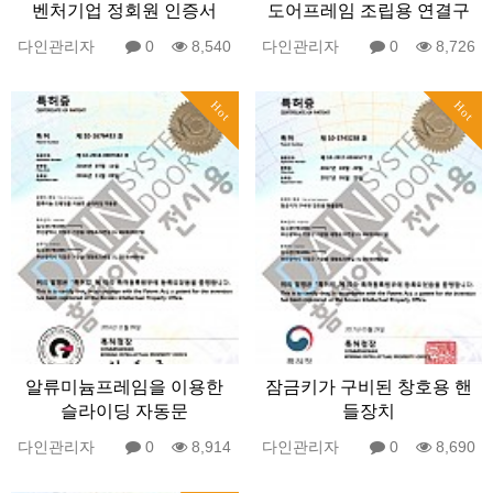
벤처기업 정회원 인증서
도어프레임 조립용 연결구
다인관리자
0
8,540
다인관리자
0
8,726
Hot
Hot
알류미늄프레임을 이용한
잠금키가 구비된 창호용 핸
슬라이딩 자동문
들장치
다인관리자
0
8,914
다인관리자
0
8,690