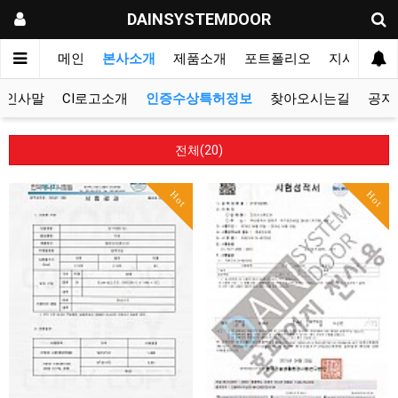
DAINSYSTEMDOOR
메인
본사소개
제품소개
포트폴리오
지사&대리
인사말
CI로고소개
인증수상특허정보
찾아오시는길
공지
전체(20)
Hot
Hot