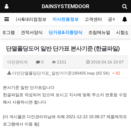
DAINSYSTEMDOOR
리오
지사&대리점정보
지사전용정보
고객센터
공식블로그
프로그램
견적서양식
단가표&각종양식
조립매뉴얼
시험성
단열폴딩도어 일반 단가표 본사기준 (한글파일)
다인관리자
0
2151
2018.04.16 10:07
다인단열폴딩단가표_일반가기준180405.hwp (82.5K)
+ 92
본사기준 일반 단가표입니다
한글파일로 작성되어 있으며 보시고 지사에 맞춰 주소지 번호등 수정
해서 사용하시면 됩니다
[이 게시물은 다인관리자님에 의해 2021-12-22 15:08:27 제품제작프
로그램에서 이동 됨]