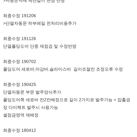
>자동문자재 제단길이 변경 반영
최종수정 191206
>단열자동문 하부레일 전처리비용추가
최종수정 191126
단열폴딩도어 단중 재점검 및 수정반영
최종수정 190702
폴딩도어 세로바,마감바,슬라이스바 길이조절칸 조정오류 수정
최종수정 190425
단열자동문 부문 발주양식추가
폴딩도어쪽 세로바 칸2칸배정으로 길이 2가지로 발주가능 < 압출공
장 다이렉트 발주시 사용가능
셀잠금영역 재배정
최종수정 180412