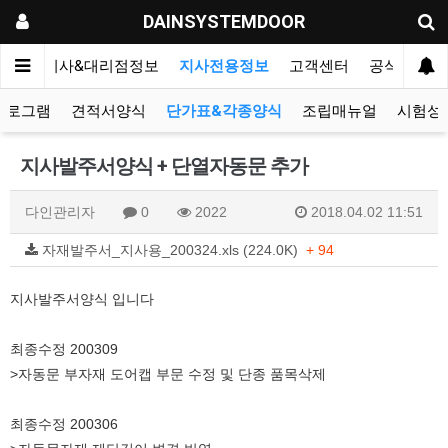
DAINSYSTEMDOOR
리오
지사&대리점정보
지사전용정보
고객센터
공식블로그
프로그램
견적서양식
단가표&각종양식
조립매뉴얼
시험성
지사발주서양식 + 단열자동문 추가
다인관리자
0
2022
2018.04.02 11:51
자재발주서_지사용_200324.xls (224.0K)
+ 94
지사발주서양식 입니다
최종수정 200309
>자동문 부자재 도어캡 부문 수정 및 단종 품목삭제
최종수정 200306