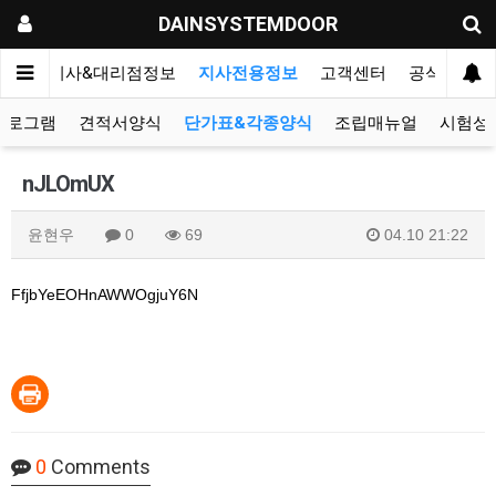
DAINSYSTEMDOOR
리오
지사&대리점정보
지사전용정보
고객센터
공식블로그
프로그램
견적서양식
단가표&각종양식
조립매뉴얼
시험성
nJLOmUX
윤현우
0
69
04.10 21:22
FfjbYeEOHnAWWOgjuY6N
0
Comments