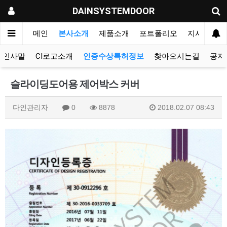
DAINSYSTEMDOOR
메인
본사소개
제품소개
포트폴리오
지사&대리
인사말
CI로고소개
인증수상특허정보
찾아오시는길
공지
슬라이딩도어용 제어박스 커버
다인관리자
0
8878
2018.02.07 08:43