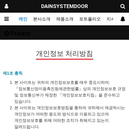
DAINSYSTEMDOOR
메인
본사소개
제품소개
포트폴리오
지사&대리
Privacy
개인정보 처리방침
제1조 총칙
본 사이트는 귀하의 개인정보보호를 매우 중요시하며,
『정보통신망이용촉진등에관한법률』상의 개인정보보호 규정
및 정보통신부가 제정한 『개인정보보호지침』을 준수하고
있습니다.
본 사이트는 개인정보보호방침을 통하여 귀하께서 제공하시는
개인정보가 어떠한 용도와 방식으로 이용되고 있으며
개인정보보호를 위해 어떠한 조치가 취해지고 있는지
알려드립니다.