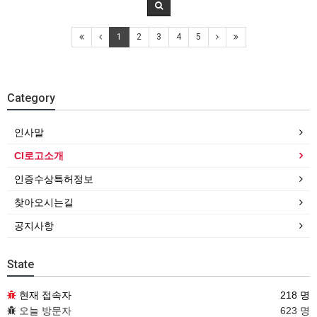
1
2
3
4
5
Category
인사말
CI로고소개
인증수상특허정보
찾아오시는길
공지사항
State
현재 접속자
218 명
오늘 방문자
623 명