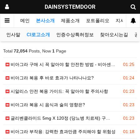
DAINSYSTEMDOOR
메인
본사소개
제품소개
포트폴리오
지사&대리
인사말
CI로고소개
인증수상특허정보
찾아오시는길
공
Total
72,054
Posts, Now
1
Page
비아그라 구매 시 꼭 알아야 할 안전한 방법 - 비아센…
01:25
비아그라 복용 후 바로 효과가 나타나나요?
01:24
시알리스 안전 복용 가이드: 꼭 알아야 할 주의사항
01:23
비아그라 복용 시 음식과 술의 영향은?
01:23
글리벤클라미드 5mg X 120정 (당뇨병 치료제) 구…
01:23
비아그라 부작용: 강력한 효과만큼 주의해야 할 위험성
01:18