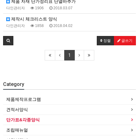
제품 자재 단가정리표 단열바추가
다인관리자
1906
2018.03.07
제작시 체크리스트 양식
다인관리자
1858
2018.04.02
정렬
글쓰기
1
Category
제품제작프로그램
견적서양식
단가표&각종양식
조립매뉴얼