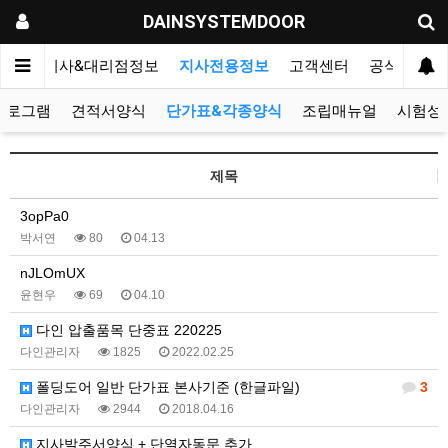
DAINSYSTEMDOOR
리오
지사&대리점정보
지사전용정보
고객센터
공식블로그
프로그램
견적서양식
단가표&각종양식
조립매뉴얼
시험성
제목
3opPa0
박서연
80
04.13
nJLOmUX
윤현우
69
04.10
다인 압출품목 단중표 220225
다인관리자
1825
2022.02.25
폴딩도어 일반 단가표 본사기준 (한글파일)
3
다인관리자
2944
2018.04.16
지사발주서양식 + 단열자동문 추가