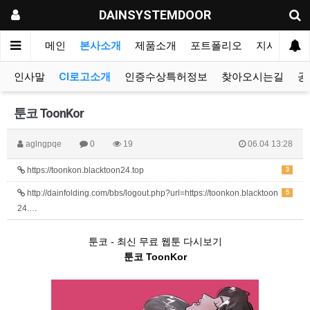
DAINSYSTEMDOOR
메인
본사소개
제품소개
포트폴리오
지사&대리
인사말
CI로고소개
인증수상특허정보
찾아오시는길
공
툰코 ToonKor
aglngpqe
0
19
06.04 13:28
https://toonkon.blacktoon24.top
3
http://dainfolding.com/bbs/logout.php?url=https://toonkon.blacktoon
5
24.…
툰코 - 최신 무료 웹툰 다시보기
툰코 ToonKor