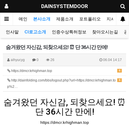
DAINSYSTEMDOOR
메인
본사소개
제품소개
포트폴리오
지사&대리
인사말
CI로고소개
인증수상특허정보
찾아오시는길
공
숨겨왔던 자신감, 되찾으세요! ⏰ 단 36시간 만에!
aihyucyg
0
26
06.04 14:17
https://dmcr.krhighman.top
6
http://dainfolding.com/bbs/logout.php?url=https://dmcr.krhighman.to
6
p%2…
숨겨왔던 자신감, 되찾으세요! ⏰
단 36시간 만에!
https://dmcr.krhighman.top