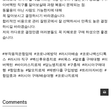
이버멕틴 직구를 알아보실때 과량 복용시 문제되는 점.
동물용이 아닌 사람도 가능한지에 대해
꼭 알아보시고 결정하시기 바라겠습니다.
합리적인 비용으로 관리 잘된곳에서 잘 선택하셔서 만족도 높은 결정
하시길 바라겠습니다.
저의 까다로운 결정만큼 여러분들도 꼭 지혜로운 구매 하셨으면 좋겠
습니다.
#부작용적은항암제
#코로나예방약
#러시아배송
#코로나백신디톡
스
#러시아 직구
#백신후유증치료
#버목스
#알로홀 구매대행
#이
버멕틴
#바이러스치료제
#당뇨병치료제
#구충제
#러시아구매대
행
#항암효능
#탈모치료제
#메벤다졸 구입방법
#트리아자비린
#
항암효과
#러시아 구매/배송대행
#코로나치료제
Comments