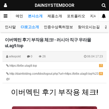
DAINSYSTEMDOOR
메인
본사소개
제품소개
포트폴리오
지사&대리
인사말
CI로고소개
인증수상특허정보
찾아오시는길
공
이버멕틴 후기 부작용 체크! - 러시아 직구 우라몰
uLag9.top
wlkepokt
0
26
06.04 17:23
https://bi6e.ulag9.top
7
http://dainfolding.com/bbs/logout.php?url=https://bi6e.ulag9.top%23
6
@/
이버멕틴 후기 부작용 체크!