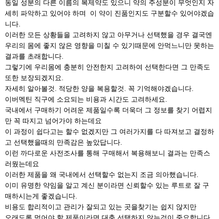
동일 성분의 다른 이름의 복제약도 있으니 약의 주성분이 무엇인지 자
세히 파악하고 있어야 하며 이 약이 진품인지도 구분할수 있어야겠습
니다.
이러한 모든 상황들을 고려하지 않고 아무거나 선택했을 경우 결국엔
우리의 몸에 좋지 않은 영향을 미칠 수 있기때문에 안먹느니만 못하는
결과를 초래합니다.
그렇기에 우리몸에 충분히 안전한지 고려하여 선택한다면 그 만족도
또한 보장되겠지요.
자세히 알아볼것. 적당한 양을 복용할것. 꼭 기억해야겠습니다.
이버멕틴 직구에 소요되는 비용과 시간도 고려하세요.
국내에서 구매하기 어려운 제품일수록 더욱더 그 정보를 찾기 어렵지
만 꼭 따지고 넘어가야 하는데요
이 과정이 쉽다고는 할수 없겠지만 그 여러가지를 다 따져보고 결정하
고 선택했을때의 만족감은 높았답니다.
이런 까다로운 사전조사를 통해 구매해서 복용해보니 결과는 만족스
러웠는데요
이러한 제품을 왜 국내에서 선택할수 없는지 조금 의아했습니다.
이미 유명한 약임을 알고 계신 분이라면 신뢰할수 있는 루트로 잘 구
매하시는게 좋겠습니다.
비용도 합리적이고 관리가 잘되고 있는 곳을찾기는 쉽지 않지만
오래도록 먹어야 할 제품이라면 대충 선택하지 않는것이 중요합니다.