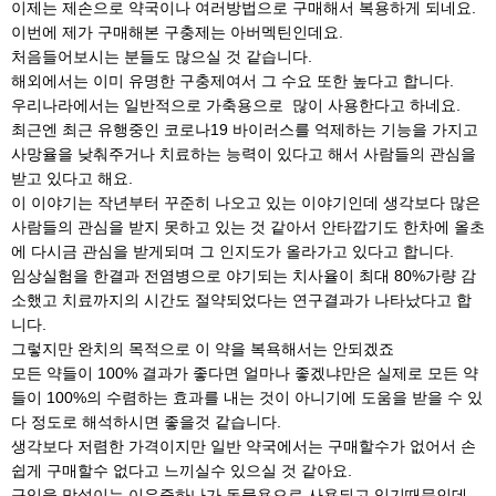
이제는 제손으로 약국이나 여러방법으로 구매해서 복용하게 되네요.
이번에 제가 구매해본 구충제는 아버멕틴인데요.
처음들어보시는 분들도 많으실 것 같습니다.
해외에서는 이미 유명한 구충제여서 그 수요 또한 높다고 합니다.
우리나라에서는 일반적으로 가축용으로 많이 사용한다고 하네요.
최근엔 최근 유행중인 코로나19 바이러스를 억제하는 기능을 가지고
사망율을 낮춰주거나 치료하는 능력이 있다고 해서 사람들의 관심을
받고 있다고 해요.
이 이야기는 작년부터 꾸준히 나오고 있는 이야기인데 생각보다 많은
사람들의 관심을 받지 못하고 있는 것 같아서 안타깝기도 한차에 올초
에 다시금 관심을 받게되며 그 인지도가 올라가고 있다고 합니다.
임상실험을 한결과 전염병으로 야기되는 치사율이 최대 80%가량 감
소했고 치료까지의 시간도 절약되었다는 연구결과가 나타났다고 합
니다.
그렇지만 완치의 목적으로 이 약을 복욕해서는 안되겠죠
모든 약들이 100% 결과가 좋다면 얼마나 좋겠냐만은 실제로 모든 약
들이 100%의 수렴하는 효과를 내는 것이 아니기에 도움을 받을 수 있
다 정도로 해석하시면 좋을것 같습니다.
생각보다 저렴한 가격이지만 일반 약국에서는 구매할수가 없어서 손
쉽게 구매할수 없다고 느끼실수 있으실 것 같아요.
구입을 망설이는 이유중하나가 동물용으로 사용되고 있기때문인데