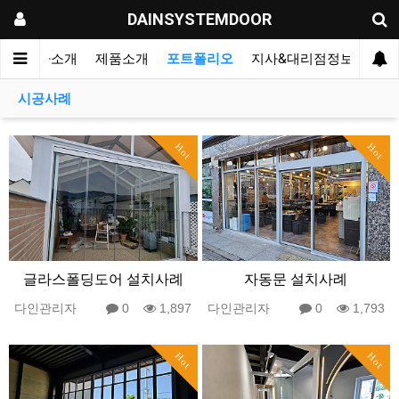
DAINSYSTEMDOOR
인
본사소개
제품소개
포트폴리오
지사&대리점정보
지사
시공사례
Hot
Hot
글라스폴딩도어 설치사례
자동문 설치사례
다인관리자
0
1,897
다인관리자
0
1,793
Hot
Hot