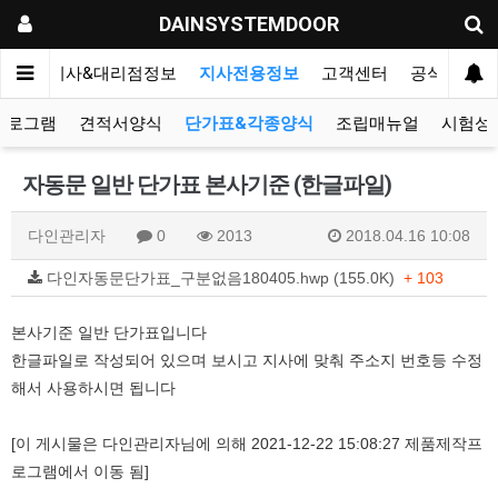
DAINSYSTEMDOOR
리오
지사&대리점정보
지사전용정보
고객센터
공식블로그
프로그램
견적서양식
단가표&각종양식
조립매뉴얼
시험성
자동문 일반 단가표 본사기준 (한글파일)
다인관리자
0
2013
2018.04.16 10:08
다인자동문단가표_구분없음180405.hwp (155.0K)
+ 103
본사기준 일반 단가표입니다
한글파일로 작성되어 있으며 보시고 지사에 맞춰 주소지 번호등 수정
해서 사용하시면 됩니다
[이 게시물은 다인관리자님에 의해 2021-12-22 15:08:27 제품제작프
로그램에서 이동 됨]