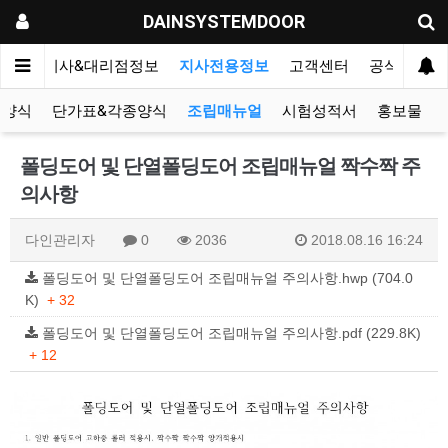
DAINSYSTEMDOOR
리오
지사&대리점정보
지사전용정보
고객센터
공식블로그
서양식
단가표&각종양식
조립매뉴얼
시험성적서
홍보물
폴딩도어 및 단열폴딩도어 조립매뉴얼 짝수짝 주
의사항
다인관리자
0
2036
2018.08.16 16:24
폴딩도어 및 단열폴딩도어 조립매뉴얼 주의사항.hwp (704.0
K)
+ 32
폴딩도어 및 단열폴딩도어 조립매뉴얼 주의사항.pdf (229.8K)
+ 12