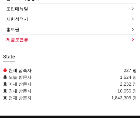
조립매뉴얼
시험성적서
홍보물
제품도면류
State
현재 접속자
227 명
오늘 방문자
1,524 명
어제 방문자
2,232 명
최대 방문자
10,050 명
전체 방문자
1,843,309 명
이용안내
문의하기
PC버전
다인시스템도어 본사
All rights reserved.