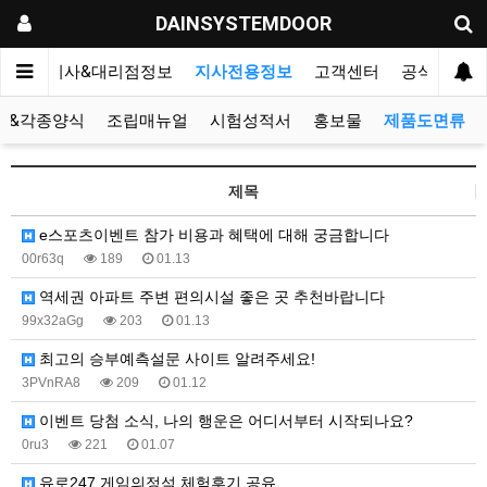
DAINSYSTEMDOOR
리오
지사&대리점정보
지사전용정보
고객센터
공식블로그
표&각종양식
조립매뉴얼
시험성적서
홍보물
제품도면류
제목
e스포츠이벤트 참가 비용과 혜택에 대해 궁금합니다
00r63q
189
01.13
역세권 아파트 주변 편의시설 좋은 곳 추천바랍니다
99x32aGg
203
01.13
최고의 승부예측설문 사이트 알려주세요!
3PVnRA8
209
01.12
이벤트 당첨 소식, 나의 행운은 어디서부터 시작되나요?
0ru3
221
01.07
유로247 게임의정석 체험후기 공유