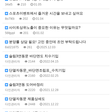
34xl5
210
01.05
스포츠이벤트에서 즐거운 시간을 보내고 싶어요
8o790i
202
01.04
사이트상위노출이 중요한 이유는 무엇일까요?
56fgypl
201
01.02
분양률 상담 필요! 고민 중인데 조언 부탁드립니다
6s0216T5
261
2025.12.03
슬림3연동문 바단면도 치수기입
다인관리자
2144
2022.04.15
단열자동문_바단면조립표_수치기입
다인관리자
2160
2022.02.25
슬림3연동 도어바정리
다인관리자
2220
2021.12.28
단열자동문 제품상세도
다인관리자
2448
2021.12.22