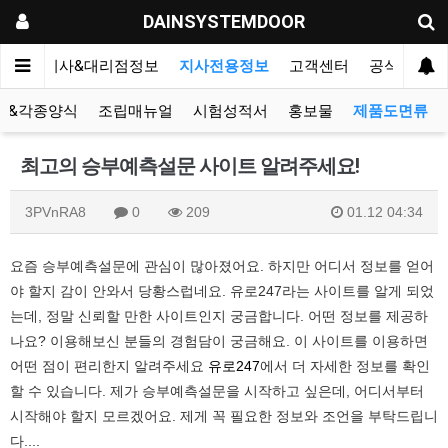
DAINSYSTEMDOOR
리오
지사&대리점정보
지사전용정보
고객센터
공식블로그
표&각종양식
조립매뉴얼
시험성적서
홍보물
제품도면류
최고의 승부예측설문 사이트 알려주세요!
3PVnRA8
0
209
01.12 04:34
요즘 승부예측설문에 관심이 많아졌어요. 하지만 어디서 정보를 얻어
야 할지 감이 안와서 당황스럽네요. 유로247라는 사이트를 알게 되었
는데, 정말 신뢰할 만한 사이트인지 궁금합니다. 어떤 정보를 제공하
나요? 이용해보신 분들의 경험담이 궁금해요. 이 사이트를 이용하면
어떤 점이 편리한지 알려주세요
유로247
에서 더 자세한 정보를 확인
할 수 있습니다. 제가 승부예측설문을 시작하고 싶은데, 어디서부터
시작해야 할지 모르겠어요. 제게 꼭 필요한 정보와 조언을 부탁드립니
다....