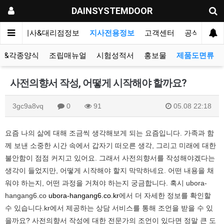
DAINSYSTEMDOOR
리오
지사&대리점정보
지사전용정보
고객센터
공식블로그
표&각종양식
조립매뉴얼
시험성적서
홍보물
제품도면류
사전의향서 작성, 어떻게 시작해야 할까요?
3gc9a8vq
0
91
05.08 22:18
요즘 나의 삶에 대해 조금씩 생각해보게 되는 요즘입니다. 가족과 함
께 보낸 소중한 시간 속에서 갑자기 떠오른 생각, 그리고 미래에 대한
불안함이 점점 커지고 있어요. 그래서 사전의향서를 작성해야겠다는
생각이 들었지만, 어떻게 시작해야 할지 막막하네요. 어떤 내용을 채
워야 하는지, 어떤 과정을 거쳐야 하는지 궁금합니다. 혹시 ubora-
hangang6.co
ubora-hangang6.co.kr
에서 더 자세한 정보를 확인할
수 있습니다.kr에서 제공하는 상담 서비스를 통해 조언을 받을 수 있
을까요? 사전의향서 작성에 대한 전문가의 조언이 있다면 정말 큰 도