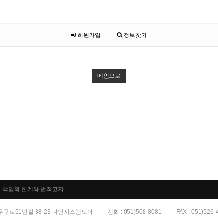
회원가입
정보찾기
메인으로
책임의 한계와 법적고지
 두구로51번길 38-23 다인시스템도어
전화 : 051)508-8081
FAX : 051)526-