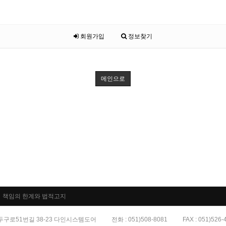
회원가입
정보찾기
메인으로
책임의 한계와 법적고지
 두구로51번길 38-23 다인시스템도어
전화 : 051)508-8081
FAX : 051)526-